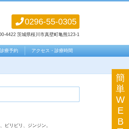
0296-55-0305
00-4422 茨城県桜川市真壁町亀熊123-1
診療予約
アクセス・診療時間
簡
単
W
E
B
、ピリピリ、ジンジン。