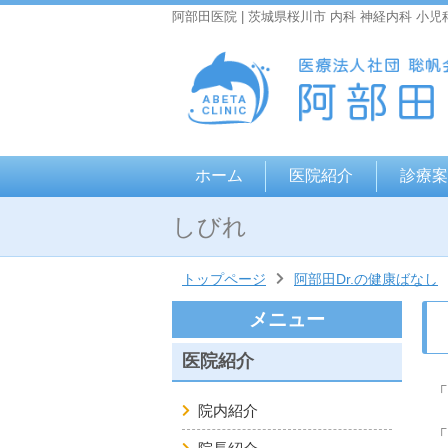
阿部田医院 | 茨城県桜川市 内科 神経内科 小児
ホーム
医院紹介
診療案
しびれ
トップページ
阿部田Dr.の健康ばなし
メニュー
医院紹介
「
院内紹介
「