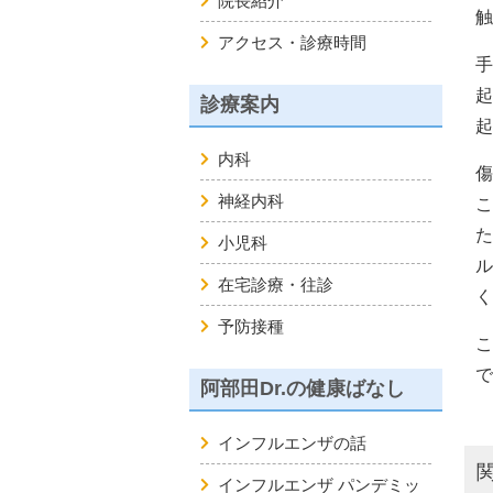
院長紹介
触
アクセス・診療時間
手
起
診療案内
起
内科
傷
神経内科
こ
た
小児科
ル
在宅診療・往診
く
予防接種
こ
で
阿部田Dr.の健康ばなし
インフルエンザの話
インフルエンザ パンデミッ